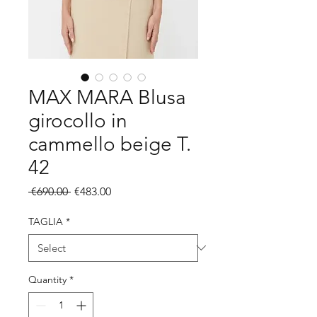
MAX MARA Blusa
girocollo in
cammello beige T.
42
Regular
Sale
 €690.00 
€483.00
Price
Price
TAGLIA
*
Quantity
*