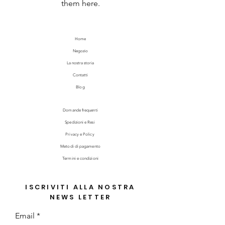
them here.
Home
Negozio
La nostra storia
Contatti
Blog
Domande frequenti
Spedizioni e Resi
Privacy e Policy
Metodi di pagamento
Termini e condizioni
ISCRIVITI ALLA NOSTRA
NEWS LETTER
Email