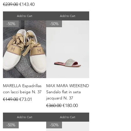
Regular Price
Sale Price
€239.00
€143.40
Add to Cart
Add to Cart
-50%
-50%
MARELLA Espadrillas
MAX MARA WEEKEND
con lacci beige N. 37
Sandalo flat in seta
jacquard N. 37
Regular Price
Sale Price
€149.00
€73.01
Regular Price
Sale Price
€360.00
€180.00
Add to Cart
Add to Cart
-50%
-50%