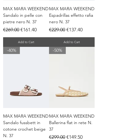
MAX MARA WEEKEND
MAX MARA WEEKEND
Sandalo in pelle con
Espadrillas effetto rafia
pietre nero N. 37
nero N. 37
Regular Price
Sale Price
Regular Price
Sale Price
€269.00
€161.40
€229.00
€137.40
Add to Cart
Add to Cart
-40%
-50%
MAX MARA WEEKEND
MAX MARA WEEKEND
Sandalo fussbett in
Ballerina flat in rete N.
cotone crochet beige
37
N. 37
Regular Price
Sale Price
€299.00
€149.50