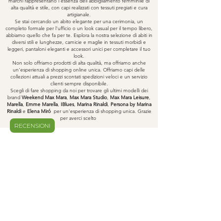
marchi rappresentano l'essenza dell'abbigliamento femminile di
alta qualità e stile, con capi realizzati con tessuti pregiati e cura
artigianale.
Se stai cercando un abito elegante per una cerimonia, un
completo formale per l'ufficio o un look casual per il tempo libero,
abbiamo quello che fa per te. Esplora la nostra selezione di abiti in
diversi stili e lunghezze, camicie e maglie in tessuti morbidi e
leggeri, pantaloni eleganti e accessori unici per completare il tuo
look.
Non solo offriamo prodotti di alta qualità, ma offriamo anche
un'esperienza di shopping online unica. Offriamo capi delle
collezioni attuali a prezzi scontati spedizioni veloci e un servizio
clienti sempre disponibile.
Scegli di fare shopping da noi per trovare gli ultimi modelli dei
brand
Weekend Max Mara
,
Max Mara Studio
,
Max Mara Leisure
,
Marella
,
Emme Marella
,
IBlues
,
Marina Rinaldi
,
Persona by Marina
Rinaldi
e
Elena Miró
per un'esperienza di shopping unica. Grazie
per averci scelto
RECENSIONI
Home
Negozio
La nostra storia
Contatti
Blog