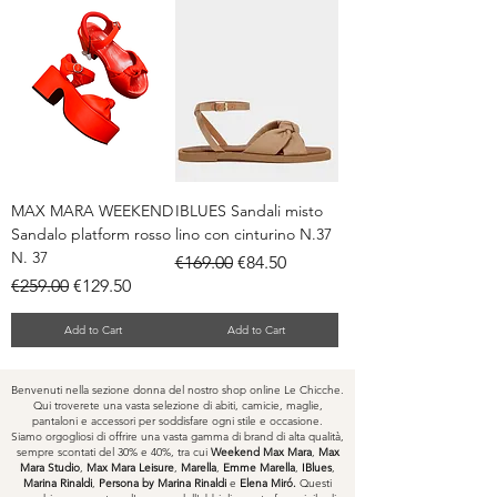
MAX MARA WEEKEND
IBLUES Sandali misto
Sandalo platform rosso
lino con cinturino N.37
N. 37
Regular Price
Sale Price
€169.00
€84.50
Regular Price
Sale Price
€259.00
€129.50
Add to Cart
Add to Cart
Benvenuti nella sezione donna del nostro shop online Le Chicche.
Qui troverete una vasta selezione di abiti, camicie, maglie,
pantaloni e accessori per soddisfare ogni stile e occasione.
Siamo orgogliosi di offrire una vasta gamma di brand di alta qualità,
sempre scontati del 30% e 40%, tra cui
Weekend Max Mara
,
Max
Mara Studio
,
Max Mara Leisure
,
Marella
,
Emme Marella
,
IBlues
,
Marina Rinaldi
,
Persona by Marina Rinaldi
e
Elena Miró.
Questi