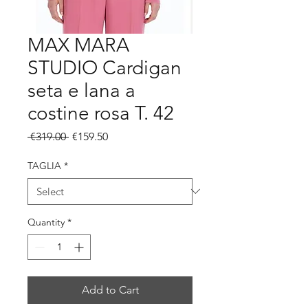
MAX MARA
STUDIO Cardigan
seta e lana a
costine rosa T. 42
Regular
Sale
 €319.00 
€159.50
Price
Price
TAGLIA
*
Quantity
*
Add to Cart