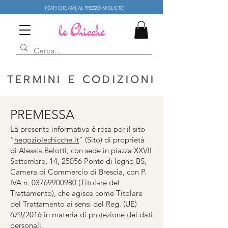
I CAPI CHE AMI, AL PREZZO MIGLIORE
TERMINI E CODIZIONI
PREMESSA
La presente informativa è resa per il sito
“
negoziolechicche.it
” (Sito) di proprietà
di Alessia Belotti, con sede in piazza XXVII
Settembre, 14, 25056 Ponte di legno BS,
Camera di Commercio di Brescia, con P.
IVA n.
03769900980
(Titolare del
Trattamento), che agisce come Titolare
del Trattamento ai sensi del Reg. (UE)
679/2016 in materia di protezione dei dati
personali.