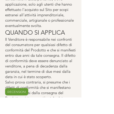
applicazione, solo agli utenti che hanno
effettuato l'acquisto sul Sito per scopi
estranei all'attività imprenditoriale,
commerciale, artigianale o professionale
eventualmente svolta.
QUANDO SI APPLICA
Il Venditore è responsabile nei confronti
del consumatore per qualsiasi difetto di
conformità del Prodotto e che si manifesti
entro due anni da tale consegna. Il difetto
di conformità deve essere denunciato al
venditore, a pena di decadenza dalla
garanzia, nel termine di due mesi dalla
data in cui è stato scoperto.
Salvo prova contraria, si presume che i
difetti di conformità che si manifestano
RECENSIONI
entro i sei mesi dalla consegna del
Prodotto esistessero già a tale data, a
meno che tale ipotesi sia incompatibile
con la natura del Prodotto o con la natura