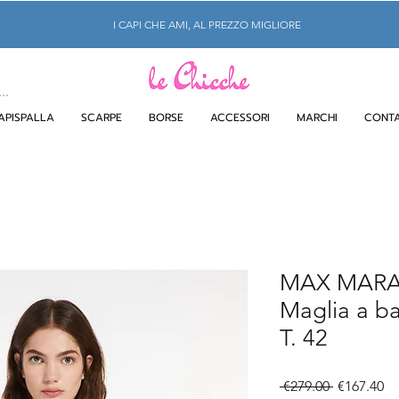
I CAPI CHE AMI, AL PREZZO MIGLIORE
APISPALLA
SCARPE
BORSE
ACCESSORI
MARCHI
CONTA
MAX MAR
Maglia a ba
T. 42
Regular
Sa
 €279.00 
€167.40