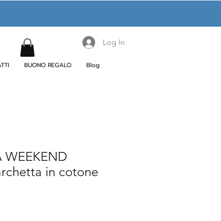
Log In
TTI
BUONO REGALO
Blog
A WEEKEND
rchetta in cotone
le