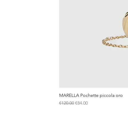
MARELLA Pochette piccola oro
Regular Price
Sale Price
€120.00
€84.00