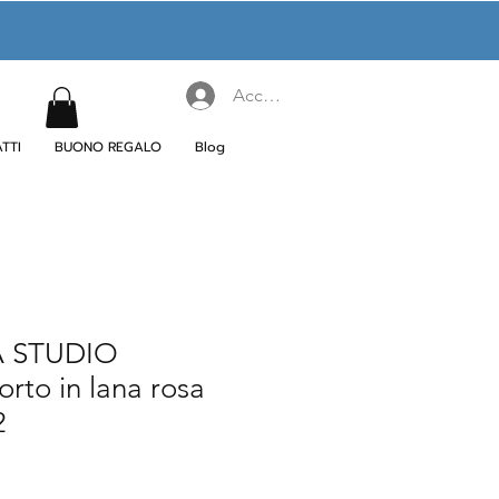
Accedi
TTI
BUONO REGALO
Blog
 STUDIO
rto in lana rosa
2
rezzo