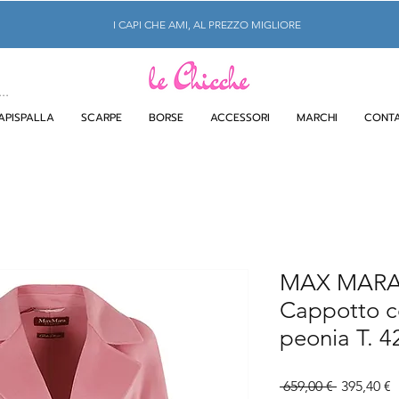
I CAPI CHE AMI, AL PREZZO MIGLIORE
APISPALLA
SCARPE
BORSE
ACCESSORI
MARCHI
CONTA
MAX MARA
Cappotto co
peonia T. 4
Prezzo
P
 659,00 € 
395,40 €