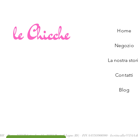
Home
Negozio
La nostra stor
Contatti
Blog
 Piazza XXVII Settembre, 14 – 25056 Ponte di Legno (BS) – P.IVA 03769900980 – Iscritta alla CCIAA di