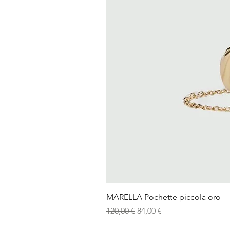
MARELLA Pochette piccola oro
Prezzo regolare
Prezzo scontato
120,00 €
84,00 €