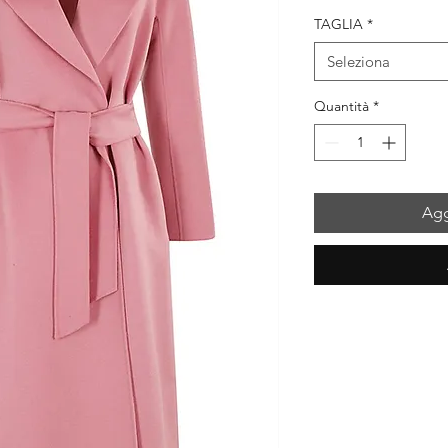
regolare
s
TAGLIA
*
Seleziona
Quantità
*
Agg