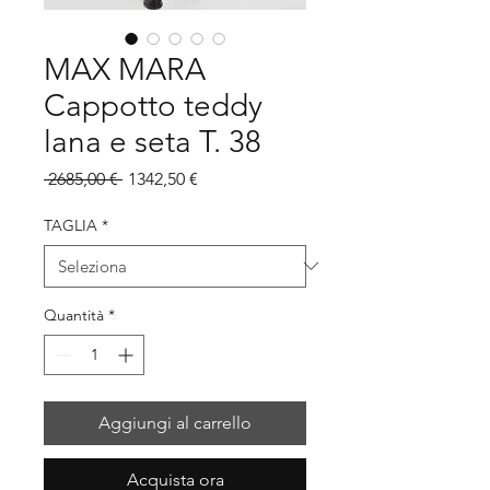
MAX MARA
Cappotto teddy
lana e seta T. 38
Prezzo
Prezzo
 2685,00 € 
1342,50 €
regolare
scontato
TAGLIA
*
Quantità
*
Aggiungi al carrello
Acquista ora