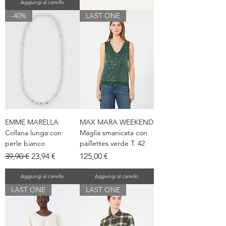
Aggiungi al carrello
Esaurito
-40%
LAST ONE
EMME MARELLA
MAX MARA WEEKEND
Collana lunga con
Maglia smanicata con
perle bianco
paillettes verde T. 42
Prezzo regolare
Prezzo scontato
Prezzo
39,90 €
23,94 €
125,00 €
Aggiungi al carrello
Aggiungi al carrello
LAST ONE
LAST ONE