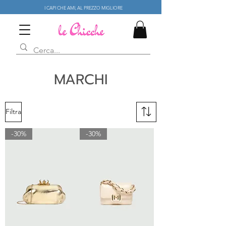
I CAPI CHE AMI, AL PREZZO MIGLIORE
MARCHI
Filtra
-30%
-30%