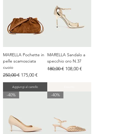
MARELLA Pochette in
MARELLA Sandalo a
pelle scamosciata
specchio oro N.37
cuoio
Prezzo regolare
Prezzo scontato
180,00 €
108,00 €
Prezzo regolare
Prezzo scontato
250,00 €
175,00 €
Aggiungi al carrello
Esaurito
-40%
-40%