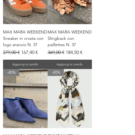
MAX MARA WEEKEND
MAX MARA WEEKEND
Sneaker in crosta con
Slingback con
logo arancio N. 37
paillettes N. 37
Prezzo regolare
Prezzo scontato
Prezzo regolare
Prezzo scontato
279,00 €
167,40 €
369,00 €
184,50 €
Aggiungi al carrello
Aggiungi al carrello
-40%
-40%