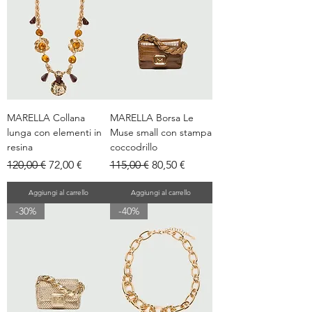
MARELLA Collana
MARELLA Borsa Le
lunga con elementi in
Muse small con stampa
resina
coccodrillo
Prezzo regolare
Prezzo scontato
Prezzo regolare
Prezzo scontato
120,00 €
72,00 €
115,00 €
80,50 €
Aggiungi al carrello
Aggiungi al carrello
-30%
-40%