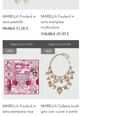
MARELLA Foulard in
MARELLA Foulard in
seta pastello
seta stampata
multicolore
Prezzo regolare
Prezzo scontato
95,00 €
57,00 €
Prezzo regolare
Prezzo scontato
115,00 €
69,00 €
Aggiungi al carrello
Aggiungi al carrello
-40%
-40%
MARELLA Foulard in
MARELLA Collana multi
seta stampata rosa
giro con cuore e perle