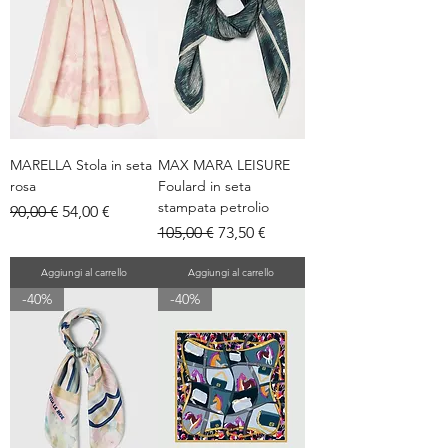
MARELLA Stola in seta
MAX MARA LEISURE
rosa
Foulard in seta
stampata petrolio
Prezzo regolare
Prezzo scontato
90,00 €
54,00 €
Prezzo regolare
Prezzo scontato
105,00 €
73,50 €
Aggiungi al carrello
Aggiungi al carrello
-40%
-40%