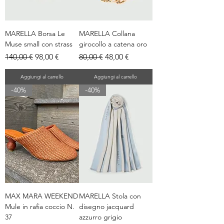
MARELLA Borsa Le
MARELLA Collana
Muse small con strass
girocollo a catena oro
Prezzo regolare
Prezzo scontato
Prezzo regolare
Prezzo scontato
140,00 €
98,00 €
80,00 €
48,00 €
Aggiungi al carrello
Aggiungi al carrello
-40%
-40%
MAX MARA WEEKEND
MARELLA Stola con
Mule in rafia coccio N.
disegno jacquard
37
azzurro grigio