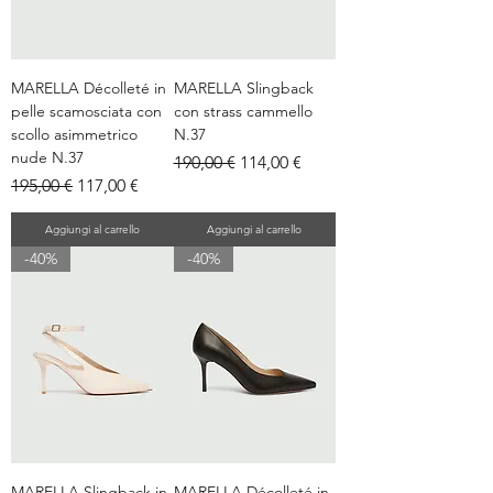
MARELLA Décolleté in
MARELLA Slingback
pelle scamosciata con
con strass cammello
scollo asimmetrico
N.37
nude N.37
Prezzo regolare
Prezzo scontato
190,00 €
114,00 €
Prezzo regolare
Prezzo scontato
195,00 €
117,00 €
Aggiungi al carrello
Aggiungi al carrello
-40%
-40%
MARELLA Slingback in
MARELLA Décolleté in