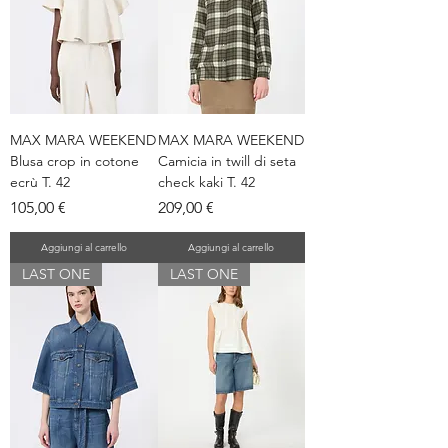
MAX MARA WEEKEND
MAX MARA WEEKEND
Blusa crop in cotone
Camicia in twill di seta
ecrù T. 42
check kaki T. 42
Prezzo
Prezzo
105,00 €
209,00 €
Aggiungi al carrello
Aggiungi al carrello
LAST ONE
LAST ONE