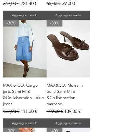
Prezzo regolare
Prezzo scontato
Prezzo regolare
Prezzo scontato
369,00 €
221,40 €
65,00 €
39,00 €
Aggiungi al carrello
Aggiungi al carrello
-30%
-30%
MAX & CO. Cargo
MAX&CO. Mules in
jorts Sami Miró
pelle Sami Miró
&Co.llaboration - blue
&Co.llaboration -
jeans
marrone
Prezzo regolare
Prezzo scontato
Prezzo regolare
Prezzo scontato
159,00 €
111,30 €
199,00 €
139,30 €
Aggiungi al carrello
Aggiungi al carrello
-30%
-40%