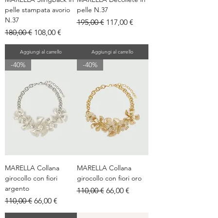
pelle stampata avorio
pelle N.37
N.37
Prezzo regolare
Prezzo scontato
195,00 €
117,00 €
Prezzo regolare
Prezzo scontato
180,00 €
108,00 €
Aggiungi al carrello
Aggiungi al carrello
-40%
-40%
MARELLA Collana
MARELLA Collana
girocollo con fiori
girocollo con fiori oro
argento
Prezzo regolare
Prezzo scontato
110,00 €
66,00 €
Prezzo regolare
Prezzo scontato
110,00 €
66,00 €