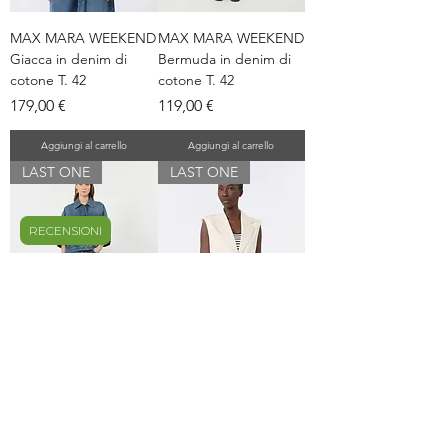
MAX MARA WEEKEND
MAX MARA WEEKEND
Giacca in denim di
Bermuda in denim di
cotone T. 42
cotone T. 42
Prezzo
Prezzo
179,00 €
119,00 €
Aggiungi al carrello
Aggiungi al carrello
LAST ONE
LAST ONE
RECENSIONI
MAX MARA WEEKEND
MAX MARA WEEKEND
Jeans ampio in denim
Gilet in jersey milano
di cotone T. 42
avorio T.42