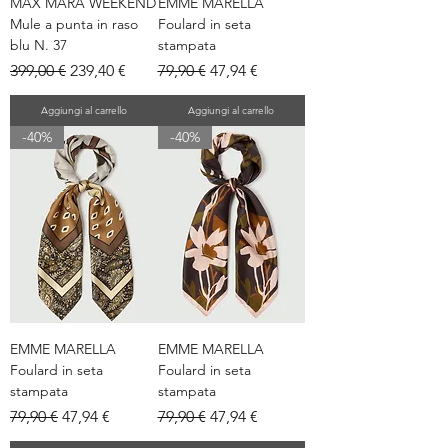
MAX MARA WEEKEND
EMME MARELLA
Mule a punta in raso
Foulard in seta
blu N. 37
stampata
Prezzo regolare
Prezzo scontato
Prezzo regolare
Prezzo scontato
399,00 €
239,40 €
79,90 €
47,94 €
Aggiungi al carrello
Aggiungi al carrello
-40%
-40%
EMME MARELLA
EMME MARELLA
Foulard in seta
Foulard in seta
stampata
stampata
Prezzo regolare
Prezzo scontato
Prezzo regolare
Prezzo scontato
79,90 €
47,94 €
79,90 €
47,94 €