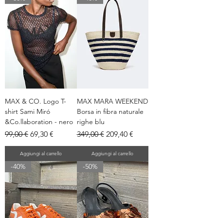
MAX & CO. Logo T-
MAX MARA WEEKEND
shirt Sami Miró
Borsa in fibra naturale
&Co.llaboration - nero
righe blu
Prezzo regolare
Prezzo scontato
Prezzo regolare
Prezzo scontato
99,00 €
69,30 €
349,00 €
209,40 €
Aggiungi al carrello
Aggiungi al carrello
-40%
-50%