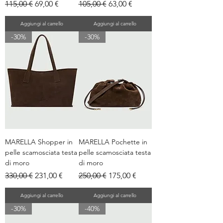
Prezzo regolare
Prezzo scontato
Prezzo regolare
Prezzo scontato
115,00 €
69,00 €
105,00 €
63,00 €
Aggiungi al carrello
Aggiungi al carrello
-30%
-30%
MARELLA Shopper in
MARELLA Pochette in
pelle scamosciata testa
pelle scamosciata testa
di moro
di moro
Prezzo regolare
Prezzo scontato
Prezzo regolare
Prezzo scontato
330,00 €
231,00 €
250,00 €
175,00 €
Aggiungi al carrello
Aggiungi al carrello
-30%
-40%