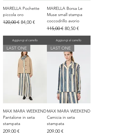
MARELLA Pochette
MARELLA Borsa Le
piccola oro
Muse small stampa
coccodrillo avorio
Prezzo regolare
Prezzo scontato
120,00 €
84,00 €
Prezzo regolare
Prezzo scontato
115,00 €
80,50 €
Aggiungi al carrello
Aggiungi al carrello
LAST ONE
LAST ONE
MAX MARA WEEKEND
MAX MARA WEEKEND
Pantalone in seta
Camicia in seta
stampata
stampata
Prezzo
Prezzo
209,00 €
209,00 €