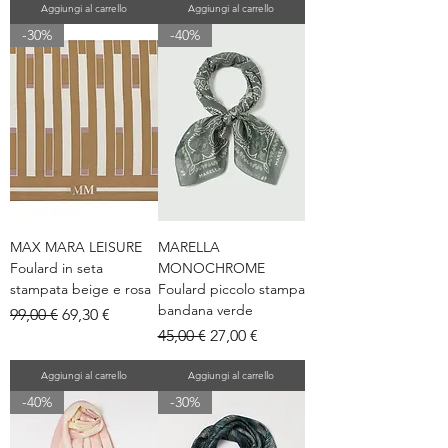
Aggiungi al carrello
Aggiungi al carrello
-30%
-40%
MAX MARA LEISURE
MARELLA
Foulard in seta
MONOCHROME
stampata beige e rosa
Foulard piccolo stampa
bandana verde
Prezzo regolare
Prezzo scontato
99,00 €
69,30 €
Prezzo regolare
Prezzo scontato
45,00 €
27,00 €
Aggiungi al carrello
Aggiungi al carrello
-40%
-30%