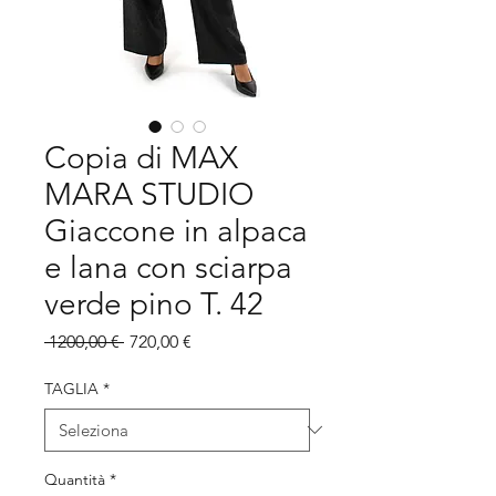
Copia di MAX
MARA STUDIO
Giaccone in alpaca
e lana con sciarpa
verde pino T. 42
Prezzo
Prezzo
 1200,00 € 
720,00 €
regolare
scontato
TAGLIA
*
Quantità
*