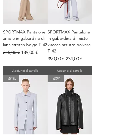
SPORTMAX Pantalone
SPORTMAX Pantalone
ampio in gabardina di
in gabardina di misto
lana stretch beige T. 42
viscosa azzurro polvere
T. 42
Prezzo regolare
Prezzo scontato
315,00 €
189,00 €
Prezzo regolare
Prezzo scontato
390,00 €
234,00 €
Aggiungi al carrello
Aggiungi al carrello
-40%
-40%