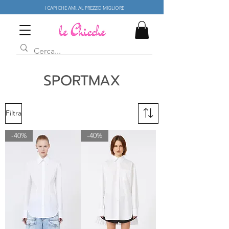
I CAPI CHE AMI, AL PREZZO MIGLIORE
SPORTMAX
Filtra
-40%
-40%