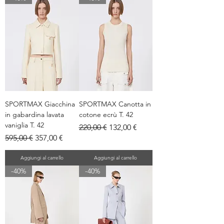
SPORTMAX Giacchina
SPORTMAX Canotta in
in gabardina lavata
cotone ecrù T. 42
vaniglia T. 42
Prezzo regolare
Prezzo scontato
220,00 €
132,00 €
Prezzo regolare
Prezzo scontato
595,00 €
357,00 €
Aggiungi al carrello
Aggiungi al carrello
-40%
-40%