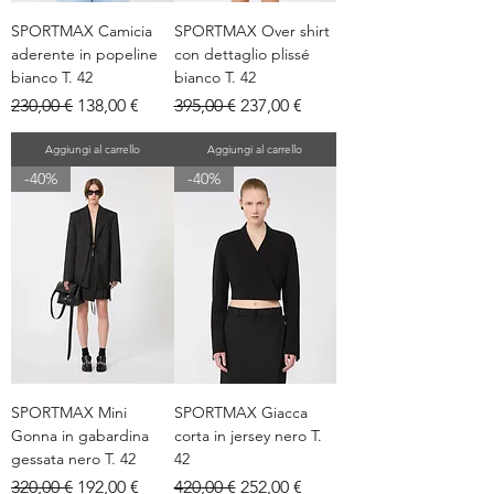
SPORTMAX Camicia
SPORTMAX Over shirt
aderente in popeline
con dettaglio plissé
bianco T. 42
bianco T. 42
Prezzo regolare
Prezzo scontato
Prezzo regolare
Prezzo scontato
230,00 €
138,00 €
395,00 €
237,00 €
Aggiungi al carrello
Aggiungi al carrello
-40%
-40%
SPORTMAX Mini
SPORTMAX Giacca
Gonna in gabardina
corta in jersey nero T.
gessata nero T. 42
42
Prezzo regolare
Prezzo scontato
Prezzo regolare
Prezzo scontato
320,00 €
192,00 €
420,00 €
252,00 €