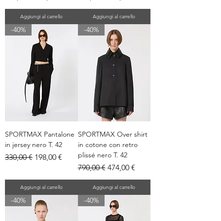
Aggiungi al carrello
Aggiungi al carrello
-40%
-40%
SPORTMAX Pantalone
SPORTMAX Over shirt
in jersey nero T. 42
in cotone con retro
plissé nero T. 42
Prezzo regolare
Prezzo scontato
330,00 €
198,00 €
Prezzo regolare
Prezzo scontato
790,00 €
474,00 €
Aggiungi al carrello
Aggiungi al carrello
-40%
-40%