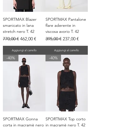
SPORTMAX Blazer
SPORTMAX Pantalone
smanicato in lana
flare aderente in
stretch nero T. 42
viscosa avorio T. 42
Prezzo regolare
Prezzo scontato
Prezzo regolare
Prezzo scontato
770,00 €
462,00 €
395,00 €
237,00 €
Aggiungi al carrello
Aggiungi al carrello
-40%
-40%
SPORTMAX Gonna
SPORTMAX Top corto
corta in macramè nero
in macramè nero T. 42