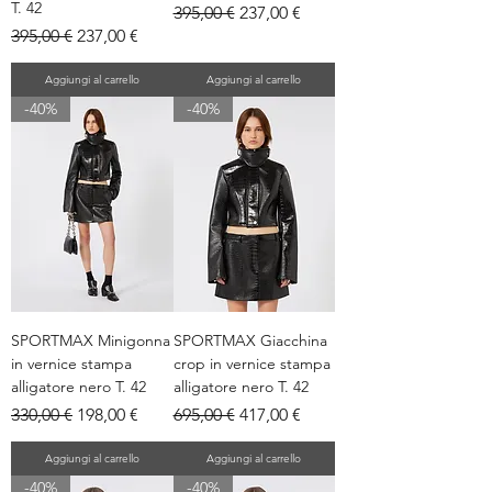
T. 42
Prezzo regolare
Prezzo scontato
395,00 €
237,00 €
Prezzo regolare
Prezzo scontato
395,00 €
237,00 €
Aggiungi al carrello
Aggiungi al carrello
-40%
-40%
SPORTMAX Minigonna
SPORTMAX Giacchina
in vernice stampa
crop in vernice stampa
alligatore nero T. 42
alligatore nero T. 42
Prezzo regolare
Prezzo scontato
Prezzo regolare
Prezzo scontato
330,00 €
198,00 €
695,00 €
417,00 €
Aggiungi al carrello
Aggiungi al carrello
-40%
-40%