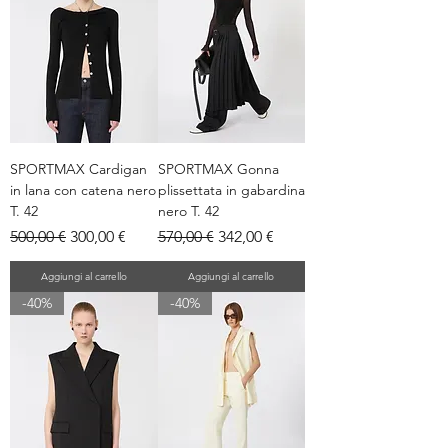
SPORTMAX Cardigan
SPORTMAX Gonna
in lana con catena nero
plissettata in gabardina
T. 42
nero T. 42
Prezzo regolare
Prezzo scontato
Prezzo regolare
Prezzo scontato
500,00 €
300,00 €
570,00 €
342,00 €
Aggiungi al carrello
Aggiungi al carrello
-40%
-40%