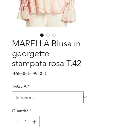
MARELLA Blusa in
georgette
stampata rosa T.42
Prezzo
Prezzo
 165,00 € 
99,00 €
regolare
scontato
TAGLIA
*
Quantità
*