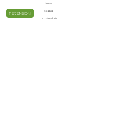
Home
Negozio
RECENSIONI
La nostra storia
Contatti
Blog
Domande frequenti
Spedizioni e Resi
Privacy e Policy
Metodi di pagamento
Termini e condizioni
ISCRIVITI ALLA NOSTRA
NEWS LETTER
Email
invia