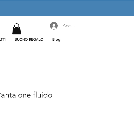
Accedi
TTI
BUONO REGALO
Blog
ntalone fluido
rezzo
contato