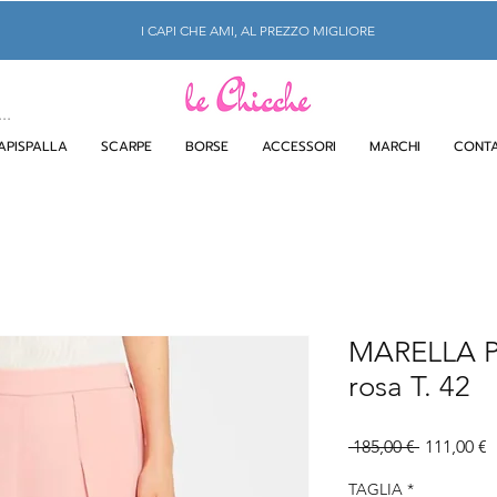
I CAPI CHE AMI, AL PREZZO MIGLIORE
APISPALLA
SCARPE
BORSE
ACCESSORI
MARCHI
CONTA
MARELLA Pa
rosa T. 42
Prezzo
P
 185,00 € 
111,00 €
regolare
s
TAGLIA
*