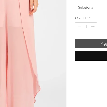
Seleziona
Quantità
*
Agg