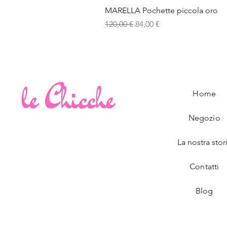
MARELLA Pochette piccola oro
Prezzo regolare
Prezzo scontato
120,00 €
84,00 €
Home
Negozio
La nostra stor
Contatti
Blog