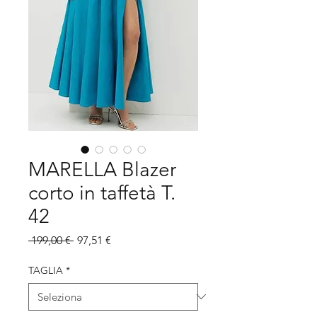
MARELLA Blazer
corto in taffetà T.
42
Prezzo
Prezzo
 199,00 € 
97,51 €
regolare
scontato
TAGLIA
*