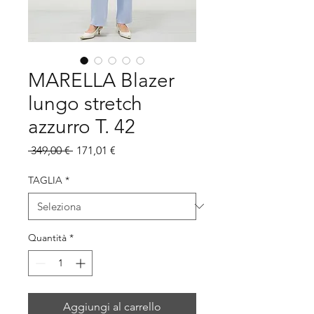
MARELLA Blazer
lungo stretch
azzurro T. 42
Prezzo
Prezzo
 349,00 € 
171,01 €
regolare
scontato
TAGLIA
*
Quantità
*
Aggiungi al carrello