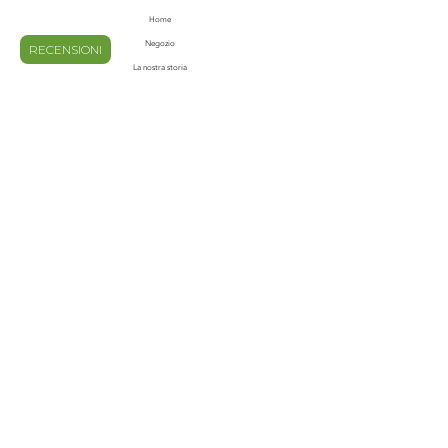
Home
Negozio
RECENSIONI
La nostra storia
Contatti
Blog
Domande frequenti
Spedizioni e Resi
Privacy e Policy
Metodi di pagamento
Termini e condizioni
ISCRIVITI ALLA NOSTRA
NEWS LETTER
Email
invia