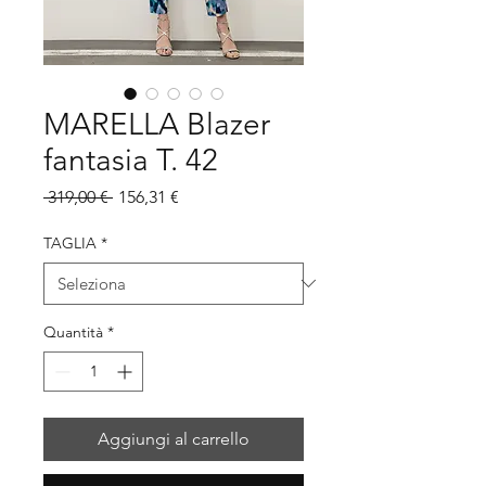
MARELLA Blazer
fantasia T. 42
Prezzo
Prezzo
 319,00 € 
156,31 €
regolare
scontato
TAGLIA
*
Quantità
*
Aggiungi al carrello