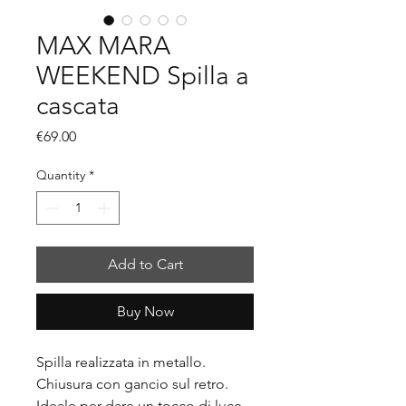
MAX MARA
WEEKEND Spilla a
cascata
Price
€69.00
Quantity
*
Add to Cart
Buy Now
Spilla realizzata in metallo.
Chiusura con gancio sul retro.
Ideale per dare un tocco di luce