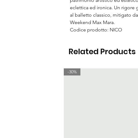
patrimonio artistico ed esteti
eclettica ed ironica. Un rigore g
al balletto classico, mitigato d
Weekend Max Mara.
Codice prodotto: NICO
Related Products
-30%