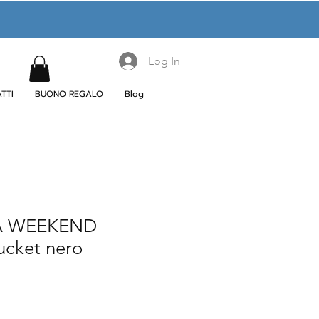
Log In
TTI
BUONO REGALO
Blog
A WEEKEND
ucket nero
e
ce