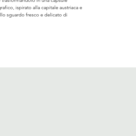
co trasformandolo in una capsule
rafico, ispirato alla capitale austriaca e
allo sguardo fresco e delicato di