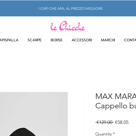
I CAPI CHE AMI, AL PREZZO MIGLIORE
APISPALLA
SCARPE
BORSE
ACCESSORI
MARCHI
CONTA
MAX MAR
Cappello b
Regular
Sal
 €129.00 
€58.05
Price
Pri
Quantity
*