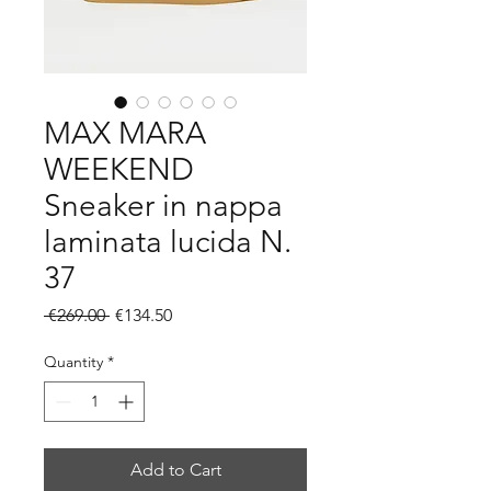
MAX MARA
WEEKEND
Sneaker in nappa
laminata lucida N.
37
Regular
Sale
 €269.00 
€134.50
Price
Price
Quantity
*
Add to Cart