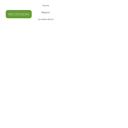
Home
Negozio
RECENSIONI
La nostra storia
Contatti
Blog
Domande frequenti
Spedizioni e Resi
Privacy e Policy
Metodi di pagamento
Termini e condizioni
ISCRIVITI ALLA NOSTRA
NEWS LETTER
Email
invia