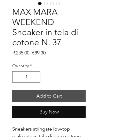
MAX MARA
WEEKEND
Sneaker in tela di
cotone N. 37
Regular
Sale
 €235.00 
€89.30
Price
Price
Quantity
*
Add to Cart
Buy Now
Sneakers stringate low-top
realizzate in tela di puro cotone,