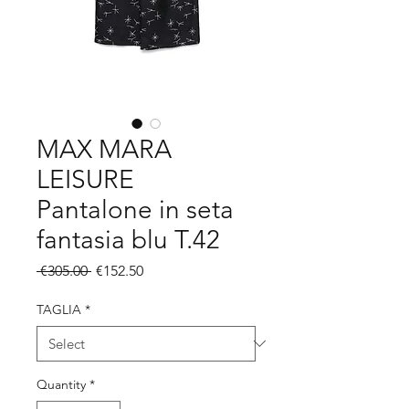
MAX MARA
LEISURE
Pantalone in seta
fantasia blu T.42
Regular
Sale
 €305.00 
€152.50
Price
Price
TAGLIA
*
Quantity
*