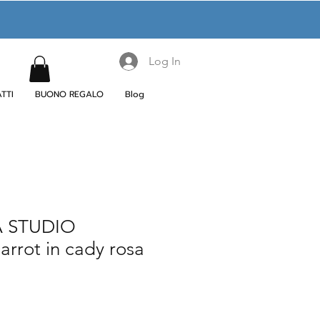
Log In
TTI
BUONO REGALO
Blog
 STUDIO
arrot in cady rosa
le