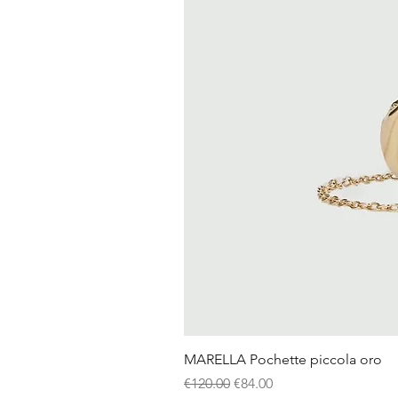
MARELLA Pochette piccola oro
Regular Price
Sale Price
€120.00
€84.00