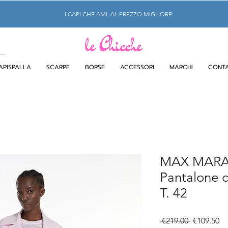
I CAPI CHE AMI, AL PREZZO MIGLIORE
APISPALLA
SCARPE
BORSE
ACCESSORI
MARCHI
CONTA
MAX MARA
Pantalone c
T. 42
Regular
Sa
 €219.00 
€109.50