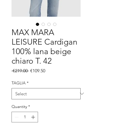
MAX MARA
LEISURE Cardigan
100% lana beige
chiaro T. 42
Regular
Sale
 €219.00 
€109.50
Price
Price
TAGLIA
*
Quantity
*