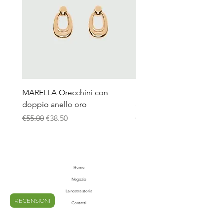
MARELLA Orecchini con
MARELLA Collana giroco
doppio anello oro
catena ambra
Regular Price
Sale Price
Regular Price
€55.00
€38.50
€90.00
Home
Negozio
La nostra storia
RECENSIONI
Contatti
Blog