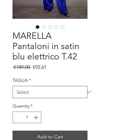
MARELLA
Pantaloni in satin
blu elettrico T.42
Regular
Sale
 €189.00 
€92.61
Price
Price
TAGLIA
*
Quantity
*
Add to Cart