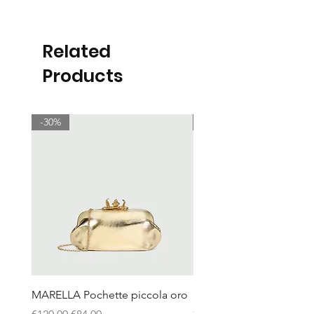
Related
Products
-30%
-30%
MARELLA Pochette piccola oro
MARELLA Borsa Le Muse
stampa coccodrillo avor
Regular Price
Sale Price