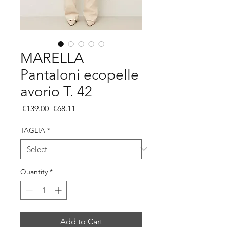
MARELLA
Pantaloni ecopelle
avorio T. 42
Regular
Sale
 €139.00 
€68.11
Price
Price
TAGLIA
*
Quantity
*
Add to Cart