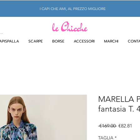
I CAPI CHE AMI, AL PREZZO MIGLIORE
APISPALLA
SCARPE
BORSE
ACCESSORI
MARCHI
CONTA
MARELLA Pa
fantasia T. 
Regular
Sal
 €169.00 
€82.81
Price
Pri
TAGLIA
*