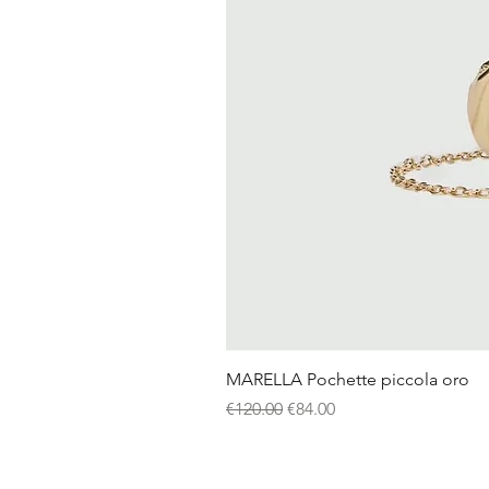
MARELLA Pochette piccola oro
Regular Price
Sale Price
€120.00
€84.00