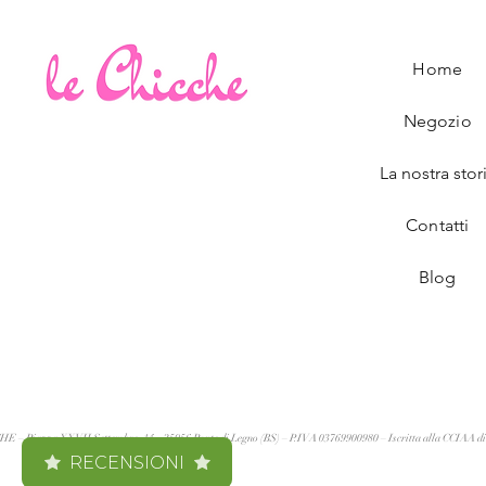
Home
Negozio
La nostra stor
Contatti
Blog
 Piazza XXVII Settembre, 14 – 25056 Ponte di Legno (BS) – P.IVA 03769900980 – Iscritta alla CCIAA di
RECENSIONI