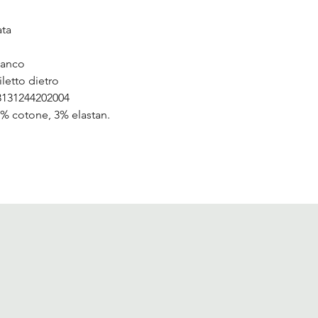
ata
fianco
iletto dietro
131244202004
% cotone, 3% elastan.