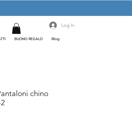
Log In
TTI
BUONO REGALO
Blog
ntaloni chino
42
e
ce