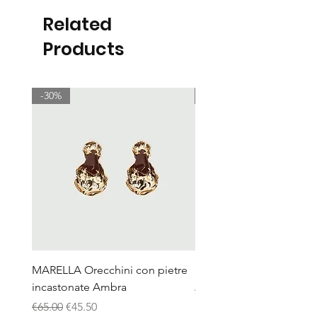
Related
Products
-30%
-30%
MARELLA Orecchini con pietre
MARELLA Pochette picc
incastonate Ambra
Regular Price
€120.00
Regular Price
Sale Price
€65.00
€45.50