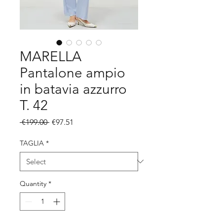
MARELLA
Pantalone ampio
in batavia azzurro
T. 42
Regular
Sale
 €199.00 
€97.51
Price
Price
TAGLIA
*
Quantity
*