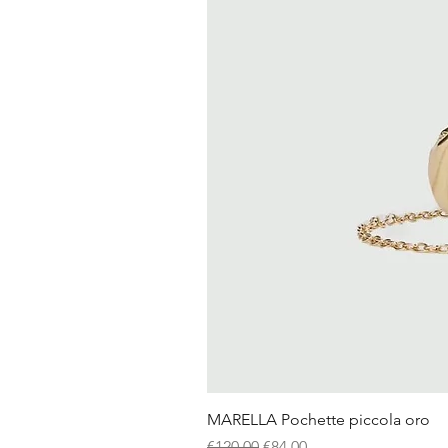
MARELLA Pochette piccola oro
Regular Price
Sale Price
€120.00
€84.00