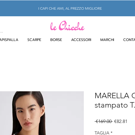
I CAPI CHE AMI, AL PREZZO MIGLIORE
APISPALLA
SCARPE
BORSE
ACCESSORI
MARCHI
CONTA
MARELLA Ca
stampato T
Regular
Sal
 €169.00 
€82.81
Price
Pri
TAGLIA
*