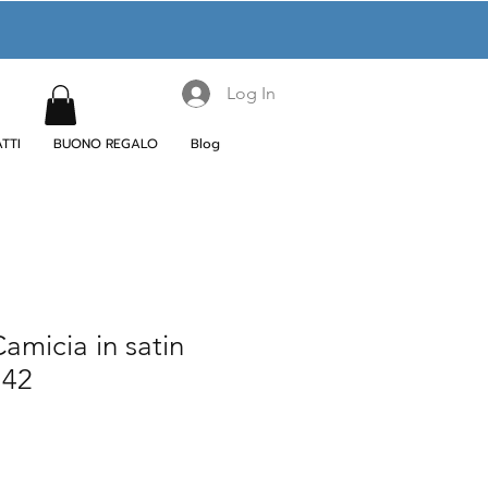
Log In
TTI
BUONO REGALO
Blog
micia in satin
.42
e
ce