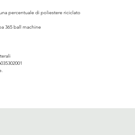
na percentuale di poliestere riciclato
mpa 365 ball machine
erali
6035302001
e.