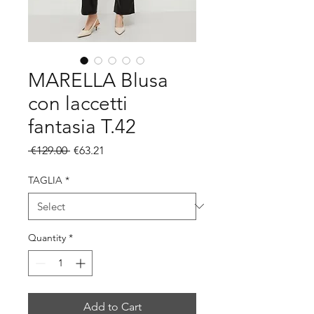
MARELLA Blusa
con laccetti
fantasia T.42
Regular
Sale
 €129.00 
€63.21
Price
Price
TAGLIA
*
Quantity
*
Add to Cart