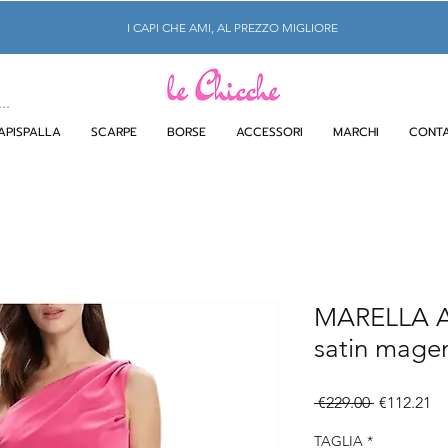
I CAPI CHE AMI, AL PREZZO MIGLIORE
APISPALLA
SCARPE
BORSE
ACCESSORI
MARCHI
CONTA
MARELLA Ab
satin magen
Regular
Sa
 €229.00 
€112.21
Price
Pr
TAGLIA
*