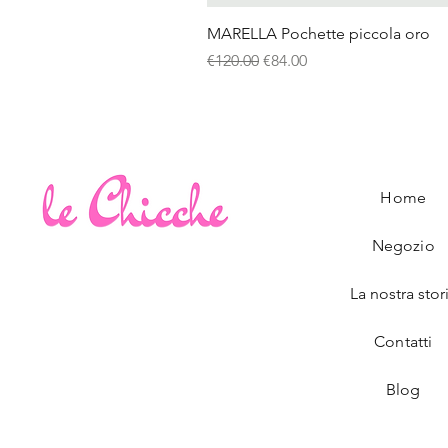
MARELLA Pochette piccola oro
Regular Price
Sale Price
€120.00
€84.00
Home
Negozio
La nostra stor
Contatti
Blog