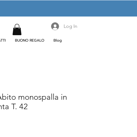
Log In
TTI
BUONO REGALO
Blog
ito monospalla in
ta T. 42
le
ice