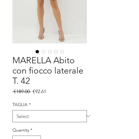
MARELLA Abito
con fiocco laterale
T. 42
Regular
Sale
 €189.00 
€92.61
Price
Price
TAGLIA
*
Quantity
*