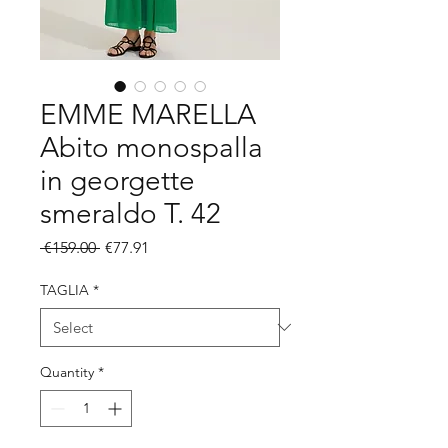
EMME MARELLA
Abito monospalla
in georgette
smeraldo T. 42
Regular
Sale
 €159.00 
€77.91
Price
Price
TAGLIA
*
Quantity
*