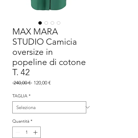
MAX MARA
STUDIO Camicia
oversize in
popeline di cotone
T. 42
Prezzo
Prezzo
 240,00 € 
120,00 €
regolare
scontato
TAGLIA
*
Quantità
*