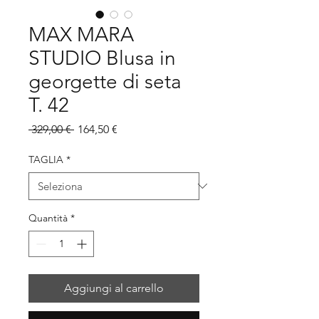
MAX MARA
STUDIO Blusa in
georgette di seta
T. 42
Prezzo
Prezzo
 329,00 € 
164,50 €
regolare
scontato
TAGLIA
*
Quantità
*
Aggiungi al carrello