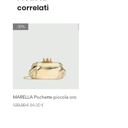
correlati
-30%
-30%
MARELLA Pochette piccola oro
MARELLA Borsa Le Muse
stampa coccodrillo avor
Prezzo regolare
Prezzo scontato
120,00 €
84,00 €
Prezzo regolare
115,00 €