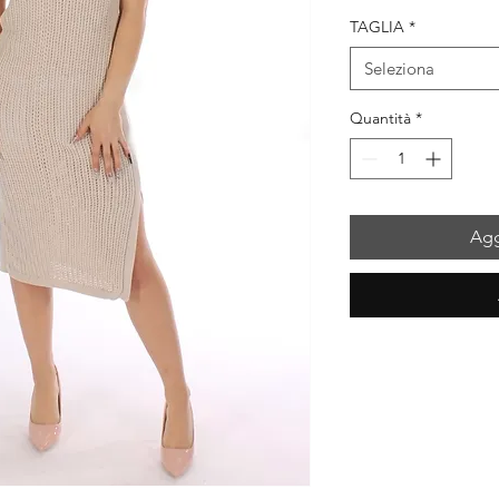
regolare
s
TAGLIA
*
Seleziona
Quantità
*
Agg