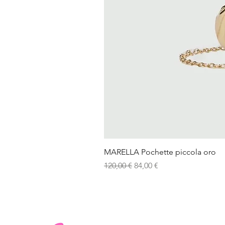
MARELLA Pochette piccola oro
Prezzo regolare
Prezzo scontato
120,00 €
84,00 €