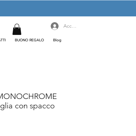
Accedi
TTI
BUONO REGALO
Blog
 MONOCHROME
glia con spacco
rezzo