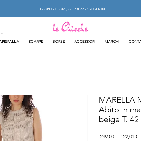
I CAPI CHE AMI, AL PREZZO MIGLIORE
APISPALLA
SCARPE
BORSE
ACCESSORI
MARCHI
CONTA
MARELLA
Abito in ma
beige T. 42
Prezzo
P
 249,00 € 
122,01 €