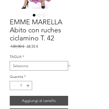
EMME MARELLA
Abito con ruches
ciclamino T. 42
Prezzo
Prezzo
 139,90 € 
68,55 €
regolare
scontato
TAGLIA
*
Quantità
*
Aggiungi al carrello