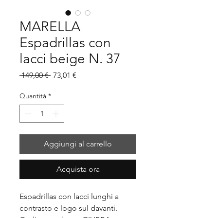
MARELLA
Espadrillas con
lacci beige N. 37
Prezzo
Prezzo
 149,00 € 
73,01 €
regolare
scontato
Quantità
*
Aggiungi al carrello
Acquista ora
Espadrillas con lacci lunghi a
contrasto e logo sul davanti.