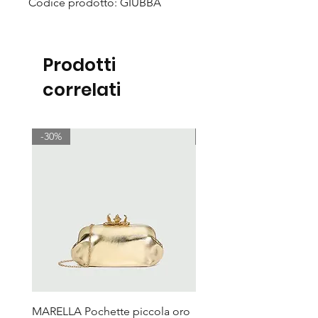
Codice prodotto: GIUBBA
Prodotti
correlati
-30%
-30%
MARELLA Pochette piccola oro
MARELLA Borsa Le Muse