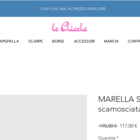
I CAPI CHE AMI, AL PREZZO MIGLIORE
APISPALLA
SCARPE
BORSE
ACCESSORI
MARCHI
CONTA
MARELLA Sl
scamosciat
Prezzo
P
 195,00 € 
117,00 €
regolare
s
Quantità
*