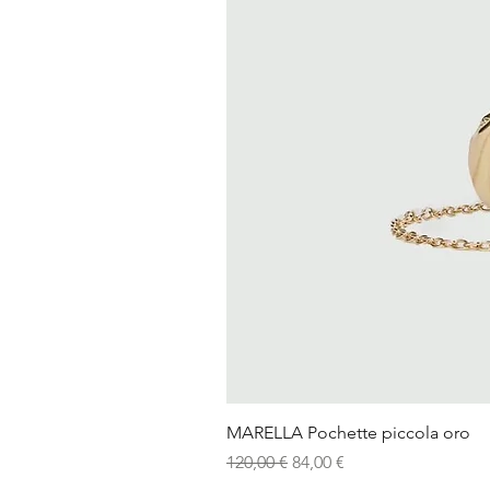
MARELLA Pochette piccola oro
Prezzo regolare
Prezzo scontato
120,00 €
84,00 €