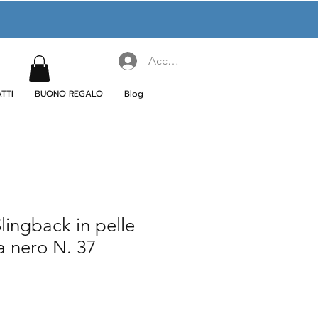
Accedi
TTI
BUONO REGALO
Blog
ingback in pelle
a nero N. 37
rezzo
contato