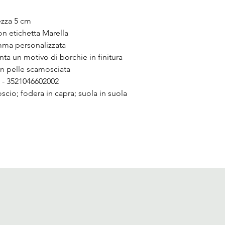
ezza 5 cm
on etichetta Marella
mma personalizzata
nta un motivo di borchie in finitura
 in pelle scamosciata
 3521046602002
io; fodera in capra; suola in suola