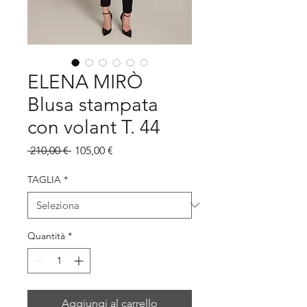
ELENA MIRÒ
Blusa stampata
con volant T. 44
Prezzo
Prezzo
 210,00 € 
105,00 €
regolare
scontato
TAGLIA
*
Quantità
*
Aggiungi al carrello