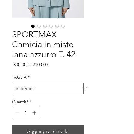
SPORTMAX
Camicia in misto
lana azzurro T. 42
Prezzo
Prezzo
 300,00 € 
210,00 €
regolare
scontato
TAGLIA
*
Quantità
*
Aggiungi al carrello