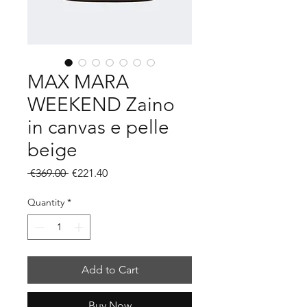
MAX MARA
WEEKEND Zaino
in canvas e pelle
beige
Regular
Sale
 €369.00 
€221.40
Price
Price
Quantity
*
Add to Cart
Buy Now