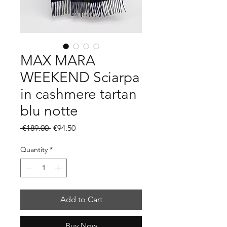
MAX MARA
WEEKEND Sciarpa
in cashmere tartan
blu notte
Regular
Sale
 €189.00 
€94.50
Price
Price
Quantity
*
Add to Cart
Buy Now