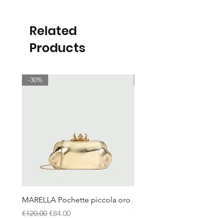
Related
Products
-30%
-30%
MARELLA Pochette piccola oro
MARELLA Borsa Le Muse
stampa coccodrillo avor
Regular Price
Sale Price
€120.00
€84.00