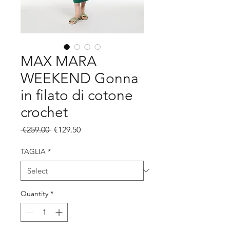
MAX MARA
WEEKEND Gonna
in filato di cotone
crochet
Regular
Sale
 €259.00 
€129.50
Price
Price
TAGLIA
*
Quantity
*