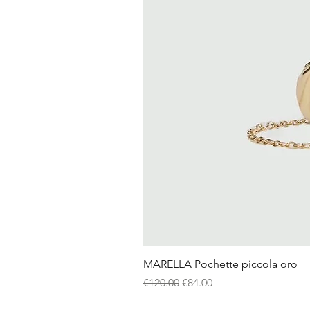
MARELLA Pochette piccola oro
Regular Price
Sale Price
€120.00
€84.00