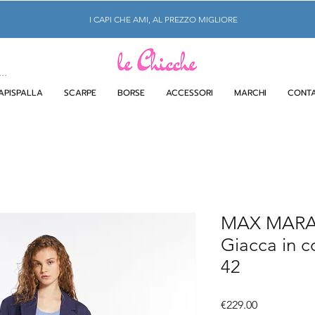
I CAPI CHE AMI, AL PREZZO MIGLIORE
APISPALLA
SCARPE
BORSE
ACCESSORI
MARCHI
CONTA
MAX MAR
Giacca in co
42
Price
€229.00