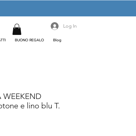
Log In
TTI
BUONO REGALO
Blog
A WEEKEND
tone e lino blu T.