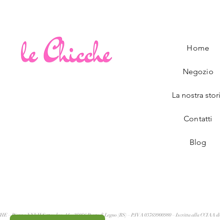
Home
Negozio
La nostra stor
Contatti
Blog
 Piazza XXVII Settembre, 14 – 25056 Ponte di Legno (BS) – P.IVA 03769900980 – Iscritta alla CCIAA di