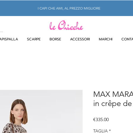
I CAPI CHE AMI, AL PREZZO MIGLIORE
APISPALLA
SCARPE
BORSE
ACCESSORI
MARCHI
CONTA
MAX MARA
in crêpe de 
Price
€335.00
TAGLIA
*