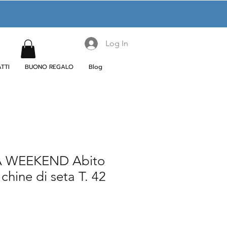
Log In
TTI
BUONO REGALO
Blog
 WEEKEND Abito
chine di seta T. 42