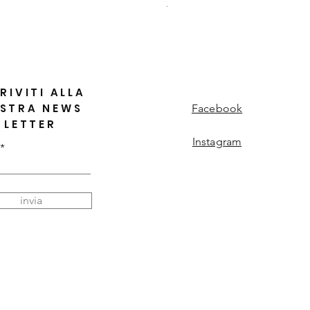
Regular Price
Sale Price
€115.00
€80.50
RIVITI ALLA
STRA NEWS
Facebook
LETTER
Instagram
invia