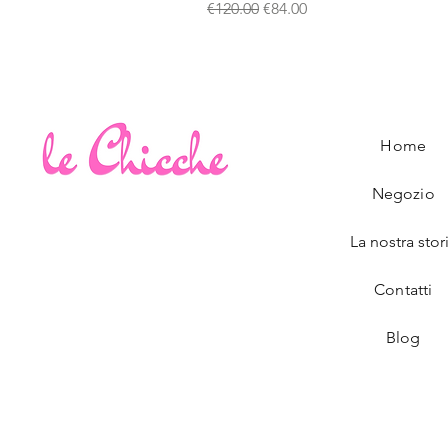
Regular Price
Sale Price
€120.00
€84.00
Home
Negozio
La nostra stor
Contatti
Blog