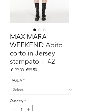
MAX MARA
WEEKEND Abito
corto in Jersey
stampato T. 42
Regular
Sale
 €199.00 
€99.50
Price
Price
TAGLIA
*
Quantity
*