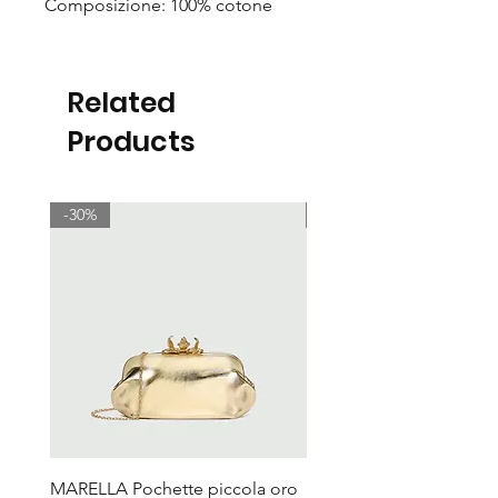
Composizione: 100% cotone
Related
Products
-30%
-30%
MARELLA Pochette piccola oro
MARELLA Borsa Le Muse