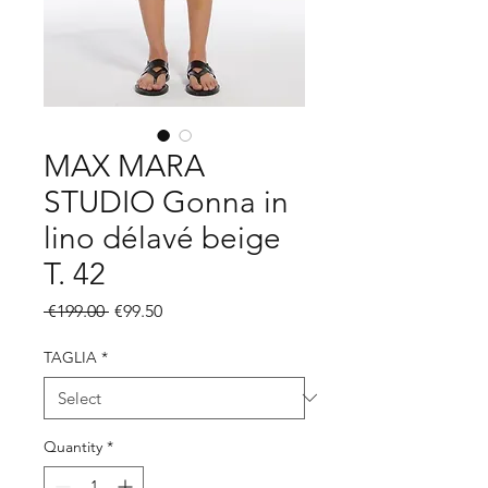
MAX MARA
STUDIO Gonna in
lino délavé beige
T. 42
Regular
Sale
 €199.00 
€99.50
Price
Price
TAGLIA
*
Quantity
*