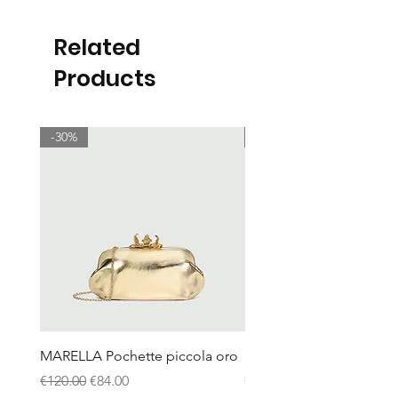
Related
Products
-30%
-30%
MARELLA Pochette piccola oro
MARELLA Borsa Le Muse
stampa coccodrillo avor
Regular Price
Sale Price
€120.00
€84.00