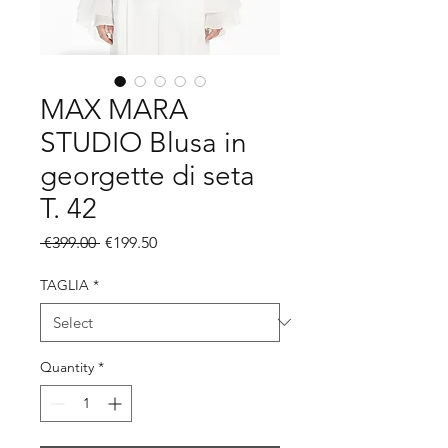
MAX MARA
STUDIO Blusa in
georgette di seta
T. 42
Regular
Sale
 €399.00 
€199.50
Price
Price
TAGLIA
*
Quantity
*