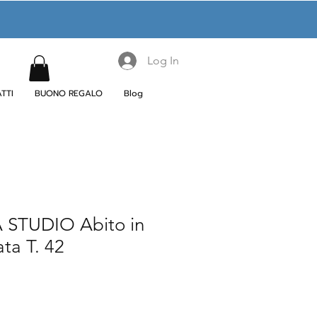
Log In
TTI
BUONO REGALO
Blog
STUDIO Abito in
ta T. 42
le
ice