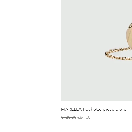
MARELLA Pochette piccola oro
Regular Price
Sale Price
€120.00
€84.00