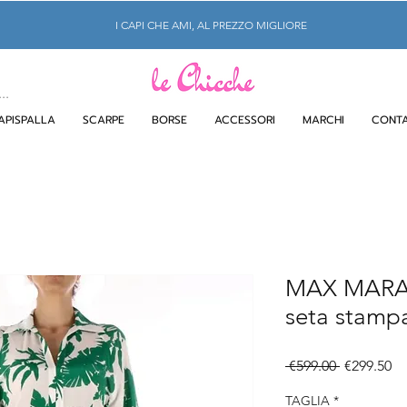
I CAPI CHE AMI, AL PREZZO MIGLIORE
APISPALLA
SCARPE
BORSE
ACCESSORI
MARCHI
CONTA
MAX MARA 
seta stampa
Regular
Sa
 €599.00 
€299.50
Price
Pr
TAGLIA
*