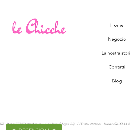
Home
Negozio
La nostra stor
Contatti
Blog
 Piazza XXVII Settembre, 14 – 25056 Ponte di Legno (BS) – P.IVA 03769900980 – Iscritta alla CCIAA di