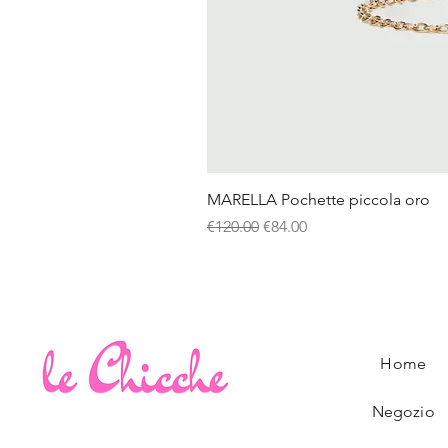
MARELLA Pochette piccola oro
Regular Price
Sale Price
€120.00
€84.00
Home
Negozio