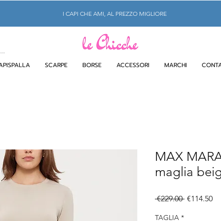
I CAPI CHE AMI, AL PREZZO MIGLIORE
APISPALLA
SCARPE
BORSE
ACCESSORI
MARCHI
CONTA
MAX MARA 
maglia beig
Regular
Sa
 €229.00 
€114.50
Price
Pr
TAGLIA
*