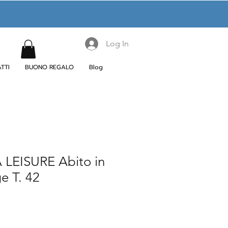
Log In
TTI
BUONO REGALO
Blog
LEISURE Abito in
e T. 42
le
ice